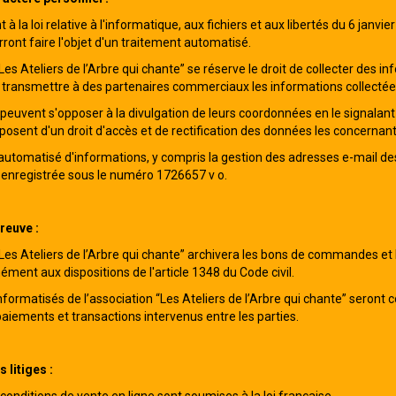
la loi relative à l'informatique, aux fichiers et aux libertés du 6 janvi
ront faire l'objet d'un traitement automatisé.
Les Ateliers de l’Arbre qui chante” se réserve le droit de collecter des in
e transmettre à des partenaires commerciaux les informations collectée
peuvent s'opposer à la divulgation de leurs coordonnées en le signalant à
isposent d'un droit d'accès et de rectification des données les concernan
utomatisé d'informations, y compris la gestion des adresses e-mail des ut
 enregistrée sous le numéro 1726657 v o.
reuve :
“Les Ateliers de l’Arbre qui chante” archivera les bons de commandes et 
ément aux dispositions de l'article 1348 du Code civil.
informatisés de l’association “Les Ateliers de l’Arbre qui chante” sero
ements et transactions intervenus entre les parties.
 litiges :