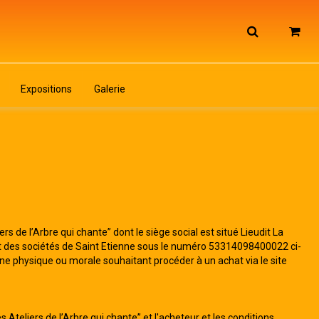
Expositions
Galerie
s de l’Arbre qui chante” dont le siège social est situé Lieudit La
t des sociétés de Saint Etienne sous le numéro 53314098400022 ci-
ne physique ou morale souhaitant procéder à un achat via le site
s Ateliers de l’Arbre qui chante” et l'acheteur et les conditions