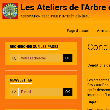
Les Ateliers de l'Arbre
association reconnue d'intérêt général
Page d'accueil
Animate
Condi
RECHERCHER SUR LES PAGES
OK
Conditions gé
Les présentes c
NEWSLETTER
Croix aux Boeu
après dénommée
OK
Internet de “L
Objet :
Les présentes c