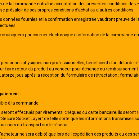
n de la commande entraîne acceptation des présentes conditions de vent
 se prévaloir de ses propres conditions d'achat ou d'autres conditions.
 données fournies et la confirmation enregistrée vaudront preuve de la
fectuées.
mmuniquera par courrier électronique confirmation de la commande enr
 personnes physiques non professionnelles, bénéficient d'un délai de rét
 faire retour du produit au vendeur pour échange ou remboursement sa
uatorze jous aprés la réception du formulaire de rétractation :
formulair
paiement :
igible à la commande.
seront effectués par virements, chèques ou carte bancaire; ils seront réa
''Secure Socket Layer'' de telle sorte que les informations transmises so
u cours du transport sur le réseau.
'acheteur ne sera débité que lors de l'expédition des produits ou des se