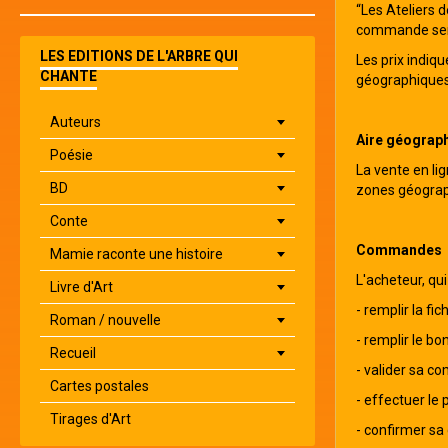
“Les Ateliers d
commande sera 
LES EDITIONS DE L'ARBRE QUI
Les prix indiq
CHANTE
géographiques
Auteurs
Aire géograph
Poésie
La vente en li
BD
zones géograp
Conte
Commandes
Mamie raconte une histoire
L'acheteur, qu
Livre d'Art
- remplir la fi
Roman / nouvelle
- remplir le b
Recueil
- valider sa co
Cartes postales
- effectuer le
Tirages d'Art
- confirmer s