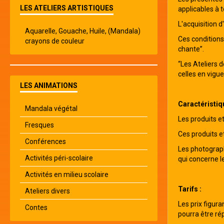
LES ATELIERS ARTISTIQUES
applicables à 
L'acquisition 
Aquarelle, Gouache, Huile, (Mandala)
Ces conditions
crayons de couleur
chante”.
“Les Ateliers 
celles en vigu
LES ANIMATIONS
Caractéristiq
Mandala végétal
Les produits et
Fresques
Ces produits et
Conférences
Les photograph
Activités péri-scolaire
qui concerne l
Activités en milieu scolaire
Tarifs :
Ateliers divers
Les prix figur
Contes
pourra être rép