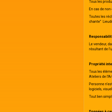
Tous les produi
En cas de non 
Toutes les réc
chante” Lieudit
Responsabilit
Le vendeur, da
résultant de l'
Propriété inte
Tous les élémen
Ateliers de l’A
Personne n'est 
logiciels, visu
Tout lien simpl
Données à car