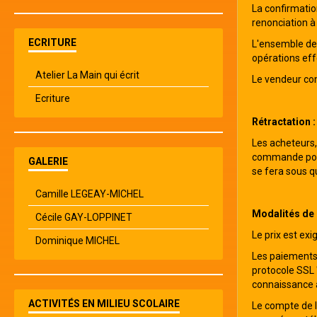
La confirmatio
renonciation à
ECRITURE
L'ensemble des
opérations ef
Atelier La Main qui écrit
Le vendeur co
Ecriture
Rétractation :
Les acheteurs,
commande pour
GALERIE
se fera sous q
Camille LEGEAY-MICHEL
Modalités de 
Cécile GAY-LOPPINET
Le prix est ex
Dominique MICHEL
Les paiements 
protocole SSL 
connaissance a
ACTIVITÉS EN MILIEU SCOLAIRE
Le compte de l