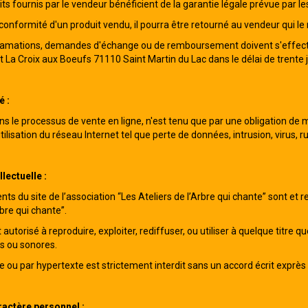
ts fournis par le vendeur bénéficient de la garantie légale prévue par les
conformité d'un produit vendu, il pourra être retourné au vendeur qui le
lamations, demandes d'échange ou de remboursement doivent s'effectuer 
 La Croix aux Boeufs 71110 Saint Martin du Lac dans le délai de trente jo
é :
ns le processus de vente en ligne, n'est tenu que par une obligation 
utilisation du réseau Internet tel que perte de données, intrusion, virus,
llectuelle :
ts du site de l’association “Les Ateliers de l’Arbre qui chante” sont et re
rbre qui chante”.
autorisé à reproduire, exploiter, rediffuser, ou utiliser à quelque titre 
els ou sonores.
e ou par hypertexte est strictement interdit sans un accord écrit exprès d
actère personnel :