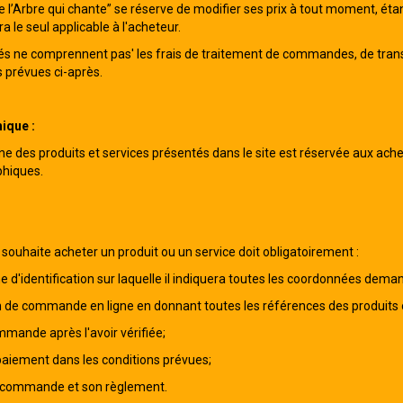
e l’Arbre qui chante” se réserve de modifier ses prix à tout moment, étan
le seul applicable à l'acheteur.
ués ne comprennent pas' les frais de traitement de commandes, de transpo
 prévues ci-après.
ique :
gne des produits et services présentés dans le site est réservée aux ache
hiques.
i souhaite acheter un produit ou un service doit obligatoirement :
che d'identification sur laquelle il indiquera toutes les coordonnées dem
on de commande en ligne en donnant toutes les références des produits o
mmande après l'avoir vérifiée;
 paiement dans les conditions prévues;
a commande et son règlement.