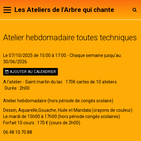
Les Ateliers de l'Arbre qui chante
Panier
0
Atelier hebdomadaire toutes techniques
Votre compte
Page d'accueil
Le 07/10/2025
de 15:00
à 17:00
- Chaque semaine jusqu'au :
30/06/2026
Animateurs
AJOUTER AU CALENDRIER
Notre Association
A l'atelier - Saint martin du lac
170€ cartes de 10 ateliers
Durée : 2h00
Agenda
Atelier hebdomadaire (hors période de congès scolaire)
Contact
Dessin, Aquarelle,Gouache, Huile et Mandala (crayons de couleur)
Le mardi de 15h00 à 17h00 (hors période congés scolaires)
Livre d'or
Forfait 10 cours : 170 € (cours de 2h00)
06.48.10.70.88
Expositions