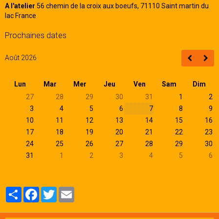
A l'atelier
56 chemin de la croix aux boeufs, 71110 Saint martin du
lac France
Galerie
Prochaines dates
Août 2026
Lun
Mar
Mer
Jeu
Ven
Sam
Dim
27
28
29
30
31
1
2
3
4
5
6
7
8
9
10
11
12
13
14
15
16
17
18
19
20
21
22
23
24
25
26
27
28
29
30
31
1
2
3
4
5
6
Partager
Facebook
Twitter
Email