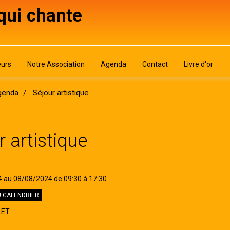
 qui chante
urs
Notre Association
Agenda
Contact
Livre d'or
genda
Séjour artistique
r artistique
4
au 08/08/2024
de 09:30
à 17:30
 CALENDRIER
LET