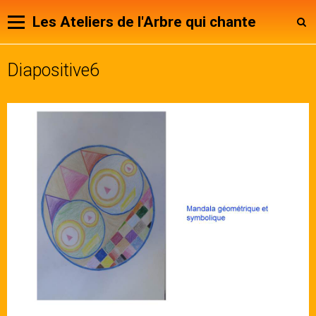
Les Ateliers de l'Arbre qui chante
Diapositive6
Panier
0
Votre compte
Page d'accueil
Animateurs
Notre Association
Agenda
Contact
Livre d'or
Expositions