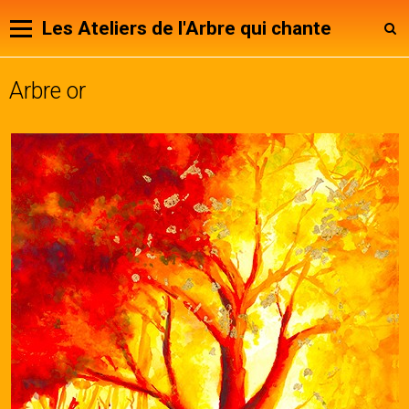
Les Ateliers de l'Arbre qui chante
Arbre or
Panier
0
Votre compte
Page d'accueil
Animateurs
Notre Association
Agenda
Contact
Livre d'or
Expositions