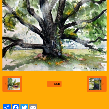
Galerie
RETOUR
Partager
Facebook
Twitter
Email