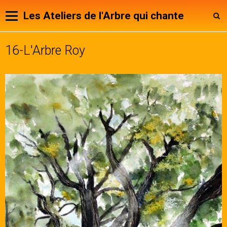
Les Ateliers de l'Arbre qui chante
16-L'Arbre Roy
Panier
0
Votre compte
Page d'accueil
Animateurs
Notre Association
Agenda
Contact
Livre d'or
Expositions